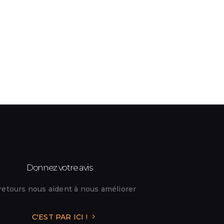
Donnez votre avis
retours nous aident à nous améliorer
C'EST PAR ICI !