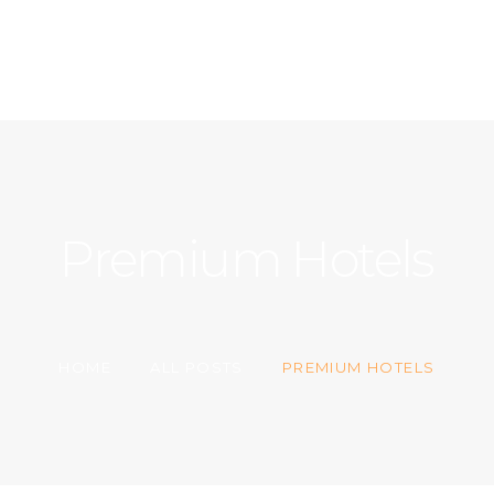
ACCUEIL
A PROPOS
CONTACT
Premium Hotels
HOME
ALL POSTS
PREMIUM HOTELS