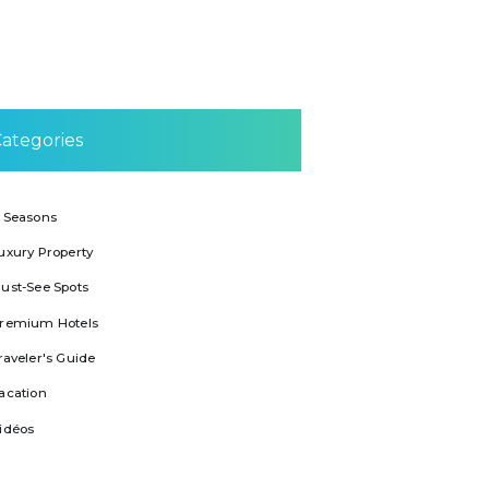
ategories
 Seasons
uxury Property
ust-See Spots
remium Hotels
raveler's Guide
acation
idéos