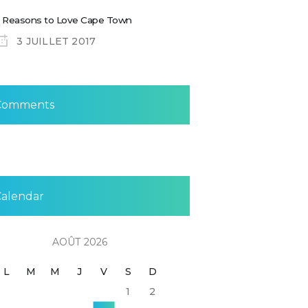
 Reasons to Love Cape Town
3 JUILLET 2017
Comments
Calendar
AOÛT 2026
L
M
M
J
V
S
D
1
2