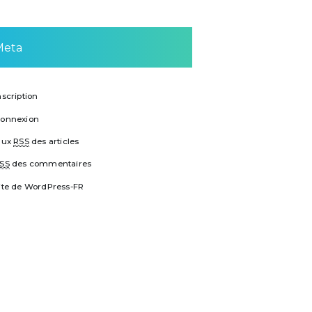
Meta
nscription
onnexion
lux
RSS
des articles
SS
des commentaires
ite de WordPress-FR