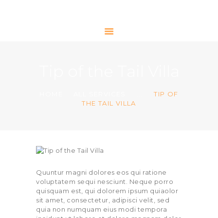
ACCUEIL
Tip of the Tail Villa
A PROPOS
CONTACT
HOME
ALL SERVICES
...
TIP OF
THE TAIL VILLA
Quuntur magni dolores eos qui ratione
voluptatem sequi nesciunt. Neque porro
quisquam est, qui dolorem ipsum quiaolor
sit amet, consectetur, adipisci velit, sed
quia non numquam eius modi tempora