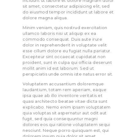
incidunt ut labore et dolore magnam dolor
sit amet, consectetur adipisicing elit, sed
do eiusmod tempor incididunt ut labore et
dolore magna aliqua.
Minim veniam, quis nostrud exercitation
ullamco laboris nisi ut aliquip ex ea
commodo consequat. Duis aute irure
dolor in reprehenderit in voluptate velit
esse cillum dolore eu fugiat nulla pariatur.
Excepteur sint occaecat cupidatat non
proident, sunt in culpa qui officia deserunt
mollit anim id est laborum. Sed ut
perspiciatis unde omnis iste natus error sit.
Voluptatem accusantium doloremque
laudantium, totam rem aperiam, eaque
ipsa quae ab illo inventore veritatis et
quasi architecto beatae vitae dicta sunt
explicabo. Nemo enim ipsam voluptatem
quia voluptas sit aspernatur aut odit aut
fugit, sed quia consequuntur magni
dolores eos qui ratione voluptatem sequi
nesciunt. Neque porro quisquam est, qui
dolorem ipsum quia dolor sit amet,