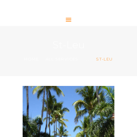
ACCUEIL
St-Leu
A PROPOS
CONTACT
HOME
ALL SERVICES
...
ST-LEU