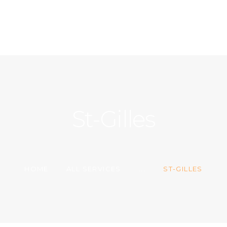
ACCUEIL
A PROPOS
CONTACT
St-Gilles
HOME
ALL SERVICES
...
ST-GILLES