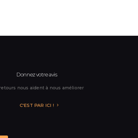
Donnez votre avis
retours nous aident à nous améliorer
C'EST PAR ICI !